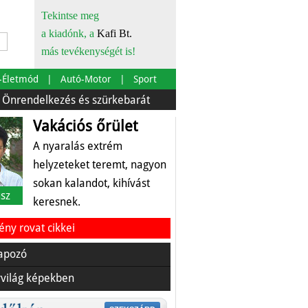
Tekintse meg
a kiadónk, a
Kafi Bt.
más tevékenységét is!
-Életmód
Autó-Motor
Sport
lkezés és szürkebarát
Európára is szabták
Az ételfu
Vakációs őrület
A nyaralás extrém
helyzeteket teremt, nagyon
sokan kalandot, kihívást
sz
keresnek.
ny rovat cikkei
apozó
világ képekben