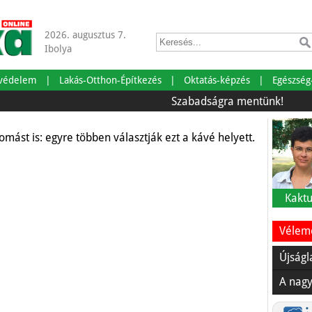
2026. augusztus 7.
Ibolya
é helyet
tvédelem
Lakás-Otthon-Építkezés
Oktatás-képzés
Egészség
Szabadságra mentünk!
Önrende
mást is: egyre többen választják ezt a kávé helyett.
Kaktu
Vélemé
Újságl
A nagy