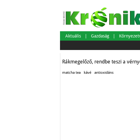
Matcha tea a káv
Aktuális
Gazdaság
Környeze
Egészség-életmód
Rákmegelőző, rendbe teszi a vérnyo
matcha tea
kávé
antioxidáns