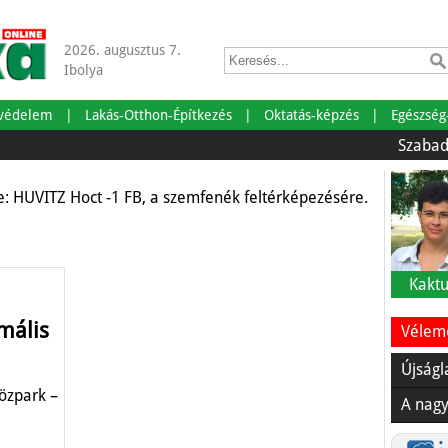
2026. augusztus 7.
öbb mint divat – védelem
Ibolya
llen
tvédelem
Lakás-Otthon-Építkezés
Oktatás-képzés
Egészség
Szabadságra m
e: HUVITZ Hoct -1 FB, a szemfenék feltérképezésére.
Kaktu
mális
Vélemé
Újságl
özpark –
A nagy