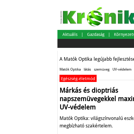
A napszemüveg t
az UV-sugárzás e
Aktuális
Gazdaság
Környeze
Egészség-életmód
A Matók Optika legújabb fejlesztés
Matók Optika
látás
szemüveg
UV-védelem
Egészség-életmód
Márkás és dioptriás
napszemüvegekkel maxi
UV-védelem
Matók Optika: világszínvonalú eszk
megbízható szakértelem.