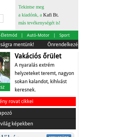
Tekintse meg
a kiadónk, a
Kafi Bt.
más tevékenységét is!
-Életmód
Autó-Motor
Sport
entünk!
Önrendelkezés és szürkebarát
Európára is 
Vakációs őrület
A nyaralás extrém
helyzeteket teremt, nagyon
sokan kalandot, kihívást
sz
keresnek.
ny rovat cikkei
apozó
világ képekben