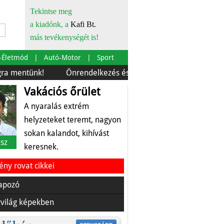
Tekintse meg
a kiadónk, a
Kafi Bt.
más tevékenységét is!
-Életmód
Autó-Motor
Sport
ünk!
Önrendelkezés és szürkebarát
Európára is szab
Vakációs őrület
A nyaralás extrém
helyzeteket teremt, nagyon
sokan kalandot, kihívást
sz
keresnek.
ny rovat cikkei
apozó
világ képekben