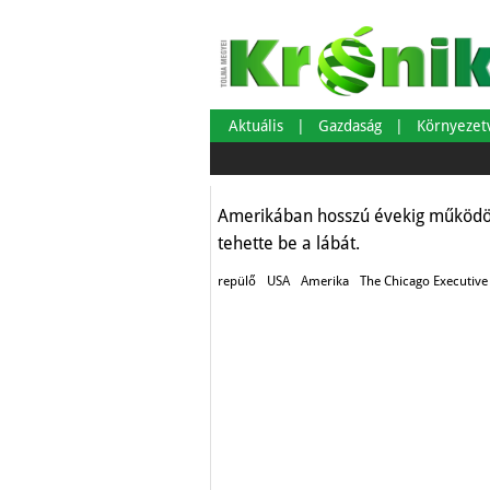
Rejtélyes repülőj
léphettek a fedé
Aktuális
Gazdaság
Környeze
Aktuális
Amerikában hosszú évekig működött
tehette be a lábát.
repülő
USA
Amerika
The Chicago Executive