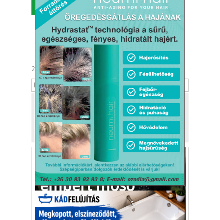
MENÜ
2026. augusztus 7.
Ibolya
Tekintse meg
a kiadónk, a
Kafi Bt.
más tevékenységét is!
Még pár év, és itt az
embert mosó
mosógép