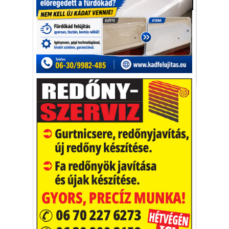
Aktuális
Csak beülünk, a mosógép pedig egy rövid
programmal letakarítja rólunk a kemény
munkanap koszát.
Project Usoyaro
mosógép
Vakációs őrület
A nyaralás extrém
helyzeteket teremt, nagyon
sokan kalandot, kihívást
Kaktusz
keresnek.
Vélemény rovat cikkei
Újságlapozó
A nagyvilág képekben