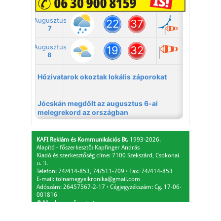
KAFI Reklám és Kommunikációs Bt.
1993-2026.
Alapító - főszerkesztő: Kapfinger András
Kiadó és szerkesztőség címe: 7100 Szekszárd, Csokonai
u. 3.
Telefon: 74/414-853, 74/511-709
⋅
Fax: 74/414-853
E-mail:
tolnamegyeikronika@gmail.com
Adószám: 26457567-2-17
⋅
Cégjegyzékszám: Cg. 17-06-
001816
© Minden jog fenntartva.