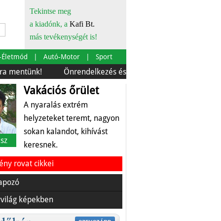
Tekintse meg
a kiadónk, a
Kafi Bt.
más tevékenységét is!
-Életmód
Autó-Motor
Sport
ünk!
Önrendelkezés és szürkebarát
Európára is szab
Vakációs őrület
A nyaralás extrém
helyzeteket teremt, nagyon
sokan kalandot, kihívást
sz
keresnek.
ny rovat cikkei
apozó
világ képekben