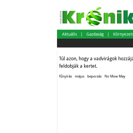
Fűnyírásmentes
Aktuális
Gazdaság
Környeze
Lakás-Otthon-Építkezés
Túl azon, hogy a vadvirágok hozzáj
feldobják a kertet.
fűnyírás
május
beporzás
No Mow May