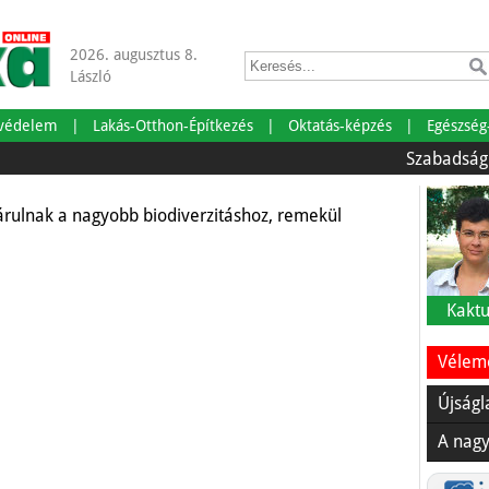
2026. augusztus 8.
László
 május
tvédelem
Lakás-Otthon-Építkezés
Oktatás-képzés
Egészség
Szabadságra ment
árulnak a nagyobb biodiverzitáshoz, remekül
Kaktu
Vélemé
Újságl
A nagy