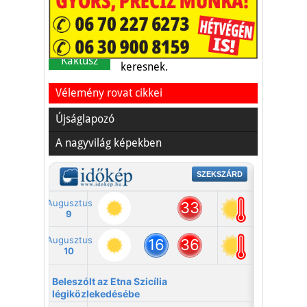
A nyaralás extrém
helyzeteket teremt, nagyon
sokan kalandot, kihívást
Kaktusz
keresnek.
Vélemény rovat cikkei
Újságlapozó
A nagyvilág képekben