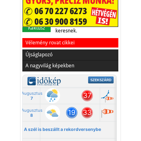
A nyaralás extrém
helyzeteket teremt, nagyon
sokan kalandot, kihívást
Kaktusz
keresnek.
Vélemény rovat cikkei
Újságlapozó
A nagyvilág képekben