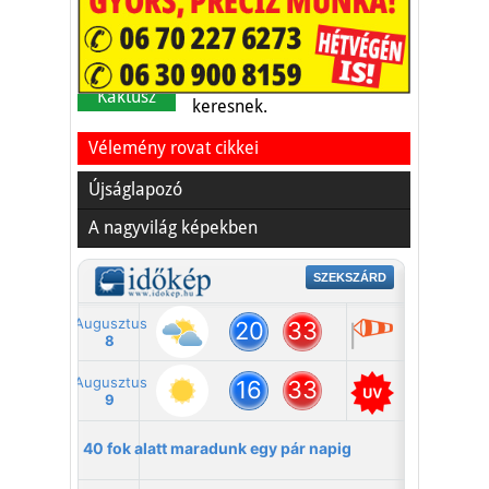
A nyaralás extrém
helyzeteket teremt, nagyon
sokan kalandot, kihívást
Kaktusz
keresnek.
Vélemény rovat cikkei
Újságlapozó
A nagyvilág képekben