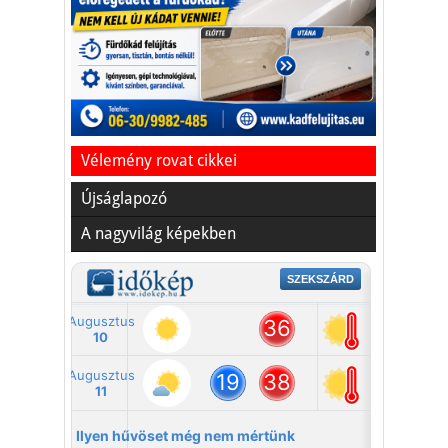
Vakációs őrület
A nyaralás extrém
helyzeteket teremt, nagyon
sokan kalandot, kihívást
Kaktusz
keresnek.
Vélemény rovat cikkei
Újságlapozó
A nagyvilág képekben