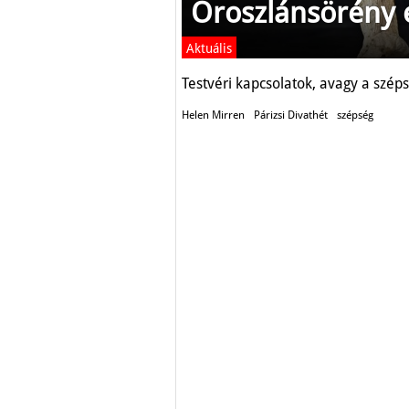
Oroszlánsörény é
Aktuális
Testvéri kapcsolatok, avagy a széps
Helen Mirren
Párizsi Divathét
szépség