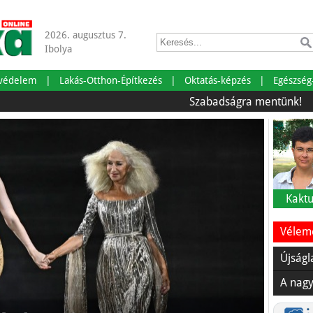
2026. augusztus 7.
Ibolya
tvédelem
Lakás-Otthon-Építkezés
Oktatás-képzés
Egészség
Szabadságra mentünk!
Önr
Kaktu
Vélemé
Újságl
A nagy