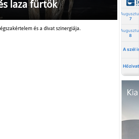
s laza fürtök
égszakértelem és a divat szinergiája.