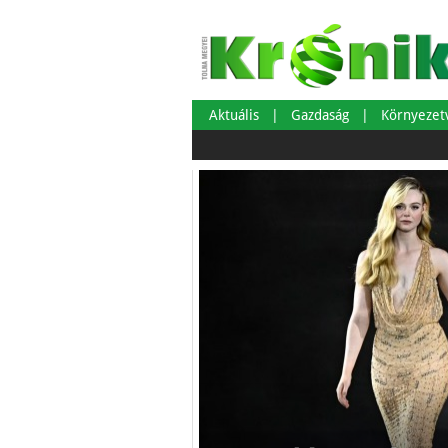
Aktuális
Gazdaság
Környeze