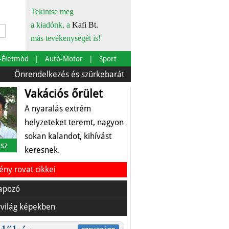
Tekintse meg
a kiadónk, a
Kafi Bt.
más tevékenységét is!
-Életmód
Autó-Motor
Sport
endelkezés és szürkebarát
Európára is szabták
Az ét
Vakációs őrület
A nyaralás extrém
helyzeteket teremt, nagyon
sokan kalandot, kihívást
sz
keresnek.
ny rovat cikkei
apozó
világ képekben