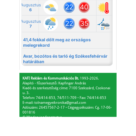
KAFI Reklám és Kommunikációs Bt.
1993-2026.
Alapító - főszerkesztő: Kapfinger András
Kiadó és szerkesztőség címe: 7100 Szekszárd, Csokonai
u. 3.
Telefon: 74/414-853, 74/511-709
⋅
Fax: 74/414-853
E-mail:
tolnamegyeikronika@gmail.com
Adószám: 26457567-2-17
⋅
Cégjegyzékszám: Cg. 17-06-
001816
© Minden jog fenntartva.