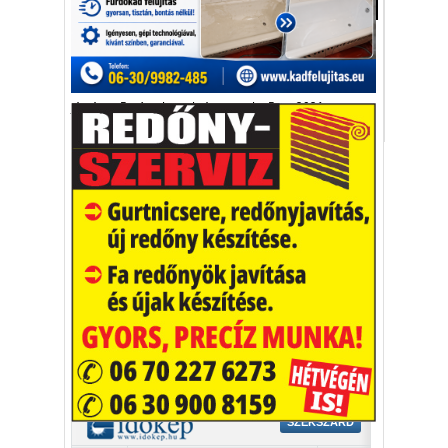
Egészség-életmód
Ahol a székeknek legalább a felén ülnek, a
nézők viseljenek maszkot.
járvány
Európa-bajnokság
maszk
Euro 2021
Vakációs őrület
A nyaralás extrém
helyzeteket teremt, nagyon
sokan kalandot, kihívást
Kaktusz
keresnek.
Vélemény rovat cikkei
Újságlapozó
A nagyvilág képekben