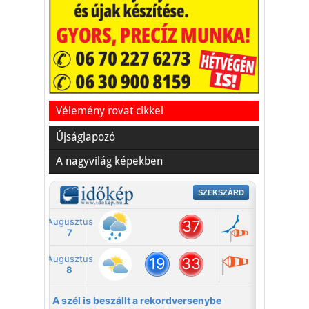
Vakációs őrület
A nyaralás extrém
helyzeteket teremt, nagyon
sokan kalandot, kihívást
Kaktusz
keresnek.
Vélemény rovat cikkei
Újságlapozó
A nagyvilág képekben