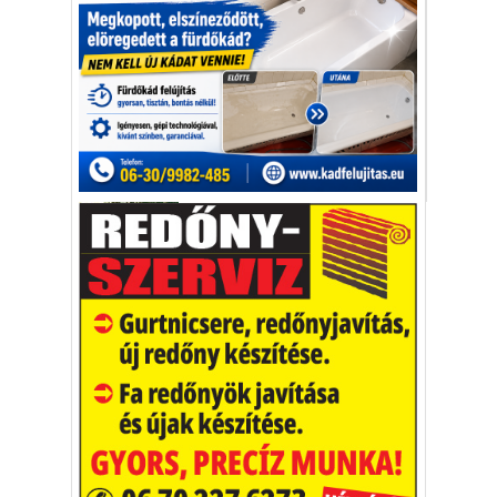
Pakson az Energy Business
Menza fogásait
Energy Hotel & Business Center modern
szálloda – és irodakomplexum.
Energy Hotel & Business Center
Vakációs őrület
A nyaralás extrém
helyzeteket teremt, nagyon
sokan kalandot, kihívást
Kaktusz
keresnek.
Vélemény rovat cikkei
Újságlapozó
A nagyvilág képekben