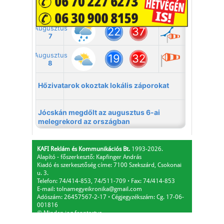
KAFI Reklám és Kommunikációs Bt.
1993-2026.
Alapító - főszerkesztő: Kapfinger András
Kiadó és szerkesztőség címe: 7100 Szekszárd, Csokonai
u. 3.
Telefon: 74/414-853, 74/511-709
⋅
Fax: 74/414-853
E-mail:
tolnamegyeikronika@gmail.com
Adószám: 26457567-2-17
⋅
Cégjegyzékszám: Cg. 17-06-
001816
© Minden jog fenntartva.