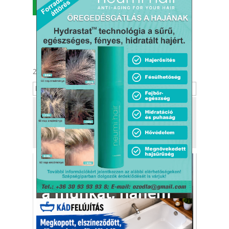
MENÜ
2026. augusztus 6.
Berta, Bettina
Tekintse meg
a kiadónk, a
Kafi Bt.
más tevékenységét is!
Csepregi Ferenc:
„Nem én biztosítom
a munkát, hanem
az elégedett vevők”