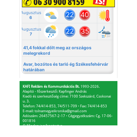
KAFI Reklám és Kommunikációs Bt.
1993-2026.
Alapító - főszerkesztő: Kapfinger András
Kiadó és szerkesztőség címe: 7100 Szekszárd, Csokonai
u. 3.
Telefon: 74/414-853, 74/511-709
⋅
Fax: 74/414-853
E-mail:
tolnamegyeikronika@gmail.com
Adószám: 26457567-2-17
⋅
Cégjegyzékszám: Cg. 17-06-
001816
© Minden jog fenntartva.