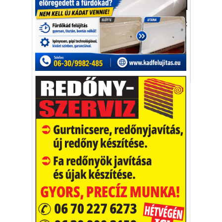
Gazdaság
„Üzletpolitikájuk alapja a vevőcentrikusság:
– Kereskedő cég vagyunk, a vevőnek
rendelünk alá mindent."
Csepregi Ferenc
Év Tolna Vármegyei Vállalkozója
Vakációs őrület
A nyaralás extrém
helyzeteket teremt, nagyon
sokan kalandot, kihívást
Kaktusz
keresnek.
Vélemény rovat cikkei
Újságlapozó
A nagyvilág képekben