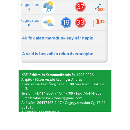
KAFI Reklám és Kommunikációs Bt.
1993-2026.
Alapító - főszerkesztő: Kapfinger András
Kiadó és szerkesztőség címe: 7100 Szekszárd, Csokonai
u. 3.
Telefon: 74/414-853, 74/511-709
⋅
Fax: 74/414-853
E-mail:
tolnamegyeikronika@gmail.com
Adószám: 26457567-2-17
⋅
Cégjegyzékszám: Cg. 17-06-
001816
© Minden jog fenntartva.