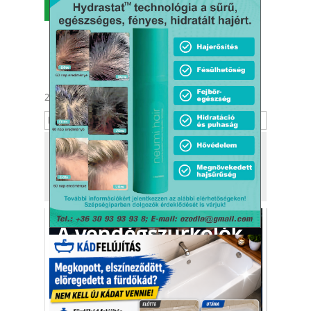
MENÜ
2026. augusztus 7.
Ibolya
Tekintse meg
a kiadónk, a
Kafi Bt.
más tevékenységét is!
A vendégszurkolók
visszakapták a jegy
árát