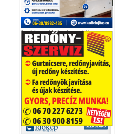
Sport
Kétezren kísérték el a már kiesett csapatot,
nem maradt el a jutalom.
Rayo Vallecano
Celta Vigo
foci
szurkoló
Vakációs őrület
A nyaralás extrém
helyzeteket teremt, nagyon
sokan kalandot, kihívást
Kaktusz
keresnek.
Vélemény rovat cikkei
Újságlapozó
A nagyvilág képekben