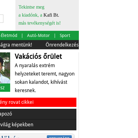
Tekintse meg
a kiadónk, a
Kafi Bt.
más tevékenységét is!
-Életmód
Autó-Motor
Sport
ntünk!
Önrendelkezés és szürkebarát
Európára is s
Vakációs őrület
A nyaralás extrém
helyzeteket teremt, nagyon
sokan kalandot, kihívást
sz
keresnek.
ny rovat cikkei
apozó
világ képekben