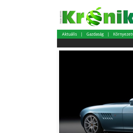
Aktuális
Gazdaság
Környeze