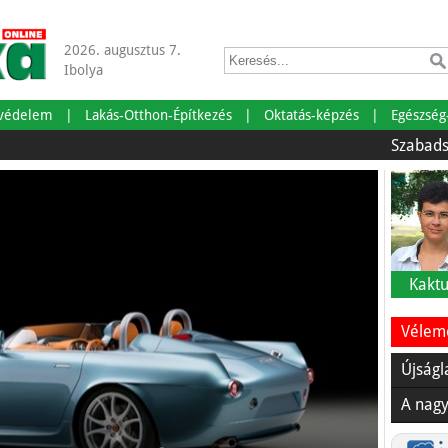
2026. augusztus 7.
Ibolya
tvédelem
Lakás-Otthon-Építkezés
Oktatás-képzés
Egészség
Szabadságra me
Kaktu
Vélemé
Újságl
A nagy